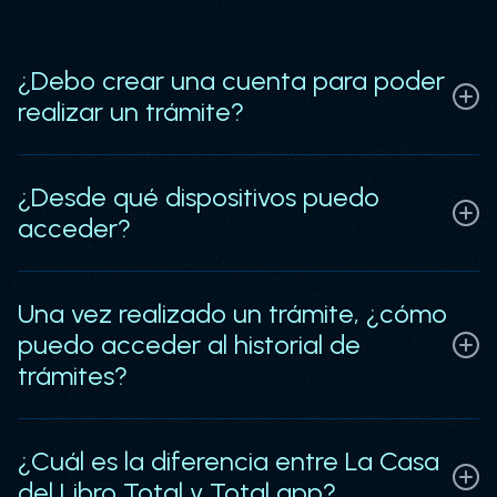
¿Debo crear una cuenta para poder
realizar un trámite?
No, no es necesario tener una cuenta, solo
¿Desde qué dispositivos puedo
necesitas conocer las placas de los vehículos a
acceder?
pagar o el número de identificación del
propietario del/los vehículos.
Desde cualquier dispositivo, sea navegador web
Una vez realizado un trámite, ¿cómo
en computadores o dispositivos móviles.
puedo acceder al historial de
trámites?
Podrás acceder desde el botón de "Consulta
¿Cuál es la diferencia entre La Casa
Gobernación", allí podrás consultar los estados
del Libro Total y Total app?
de cuenta de tus vehículos, las declaraciones