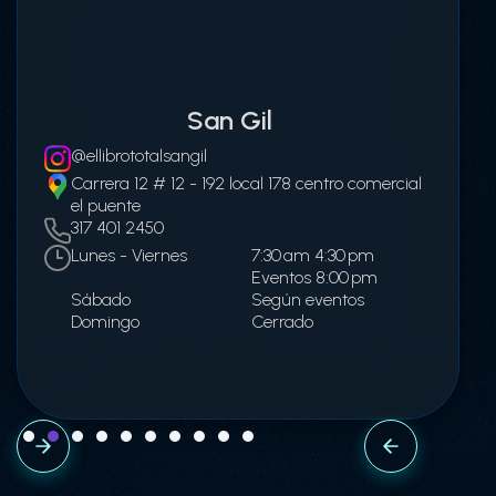
San Gil
@ellibrototalsangil
Carrera 12 # 12 - 192 local 178 centro comercial
el puente
317 401 2450
Lunes - Viernes
7:30 am 4:30 pm
Eventos 8:00 pm
Sábado
Según eventos
Domingo
Cerrado
Slide 2 of 10.